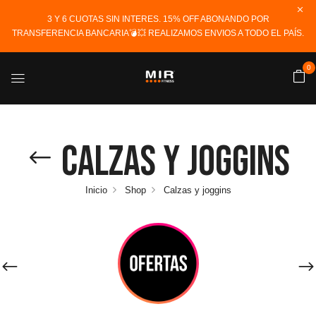
3 Y 6 CUOTAS SIN INTERES. 15% OFF ABONANDO POR
TRANSFERENCIA BANCARIA💣💥 REALIZAMOS ENVIOS A TODO EL PAÍS.
0
Calzas Y Joggins
Inicio
Shop
Calzas y joggins