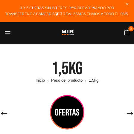
3 Y 6 CUOTAS SIN INTERES. 15% OFF ABONANDO POR
TRANSFERENCIA BANCARIA💣💥 REALIZAMOS ENVIOS A TODO EL PAÍS.
0
1,5kg
Inicio
Peso del producto
1,5kg