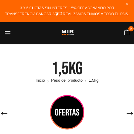
3 Y 6 CUOTAS SIN INTERES. 15% OFF ABONANDO POR
TRANSFERENCIA BANCARIA💣💥 REALIZAMOS ENVIOS A TODO EL PAÍS.
0
1,5kg
Inicio
Peso del producto
1,5kg