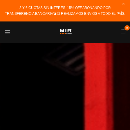
3 Y 6 CUOTAS SIN INTERES. 15% OFF ABONANDO POR
TRANSFERENCIA BANCARIA💣💥 REALIZAMOS ENVIOS A TODO EL PAÍS.
0