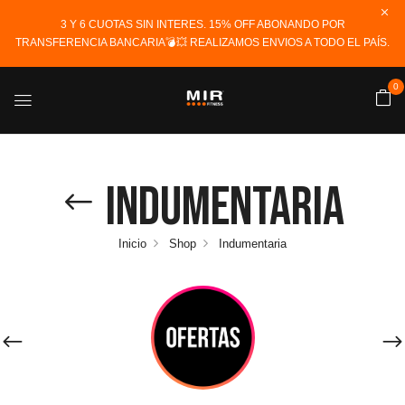
3 Y 6 CUOTAS SIN INTERES. 15% OFF ABONANDO POR
TRANSFERENCIA BANCARIA💣💥 REALIZAMOS ENVIOS A TODO EL PAÍS.
0
Indumentaria
Inicio
Shop
Indumentaria