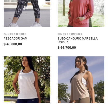
Calzas y joggins
Buzos y Camperas
PESCADOR GAP
BUZO CANGURO MARSELLA
UNISEX
$
46.000,00
$
66.700,00