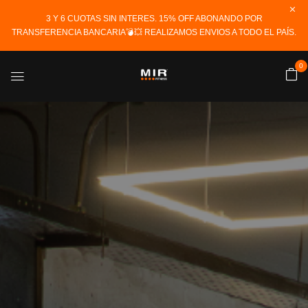
3 Y 6 CUOTAS SIN INTERES. 15% OFF ABONANDO POR
TRANSFERENCIA BANCARIA💣💥 REALIZAMOS ENVIOS A TODO EL PAÍS.
0