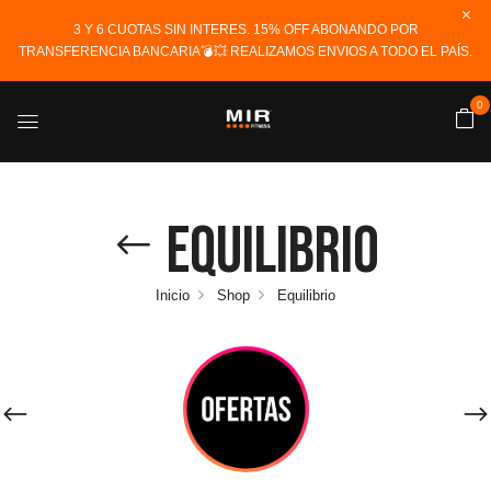
3 Y 6 CUOTAS SIN INTERES. 15% OFF ABONANDO POR
TRANSFERENCIA BANCARIA💣💥 REALIZAMOS ENVIOS A TODO EL PAÍS.
0
Equilibrio
Inicio
Shop
Equilibrio