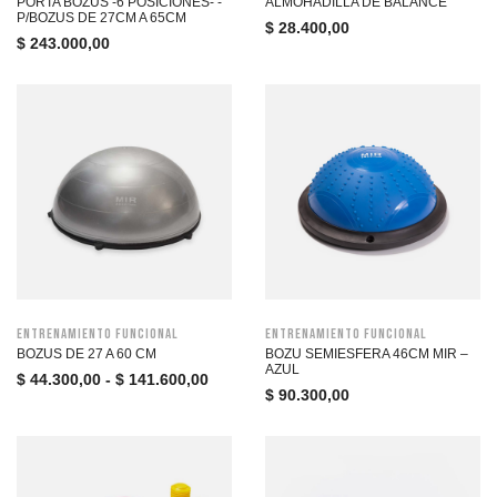
PORTA BOZUS -6 POSICIONES- -
ALMOHADILLA DE BALANCE
P/BOZUS DE 27CM A 65CM
$
28.400,00
$
243.000,00
Entrenamiento funcional
Entrenamiento funcional
BOZUS DE 27 A 60 CM
BOZU SEMIESFERA 46CM MIR –
AZUL
$
44.300,00
-
$
141.600,00
$
90.300,00