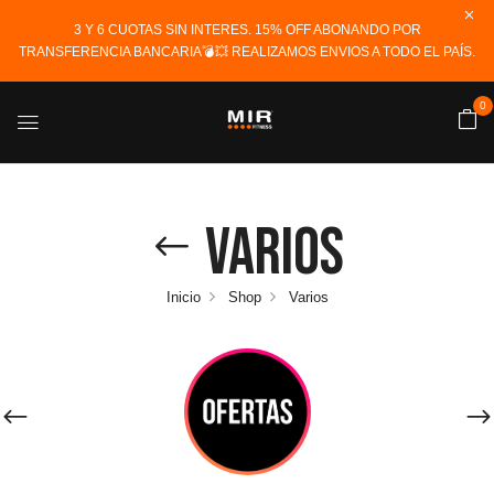
3 Y 6 CUOTAS SIN INTERES. 15% OFF ABONANDO POR
TRANSFERENCIA BANCARIA💣💥 REALIZAMOS ENVIOS A TODO EL PAÍS.
0
Varios
Inicio
Shop
Varios