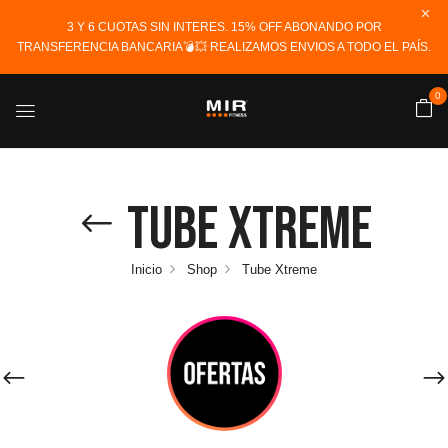
3 Y 6 CUOTAS SIN INTERES. 15% OFF ABONANDO POR
TRANSFERENCIA BANCARIA💣💥 REALIZAMOS ENVIOS A TODO EL PAÍS.
0
Tube Xtreme
Inicio
Shop
Tube Xtreme