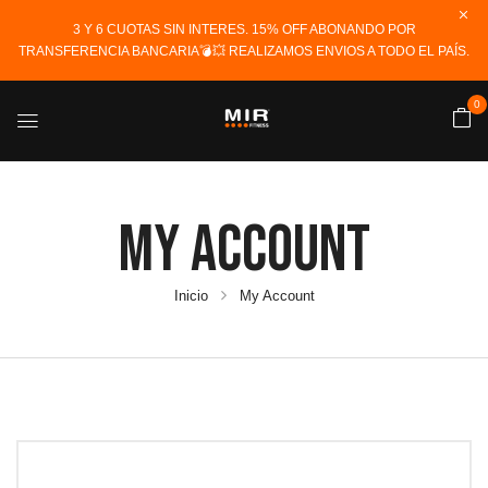
3 Y 6 CUOTAS SIN INTERES. 15% OFF ABONANDO POR
TRANSFERENCIA BANCARIA💣💥 REALIZAMOS ENVIOS A TODO EL PAÍS.
0
My Account
Inicio
My Account