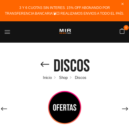
3 Y 6 CUOTAS SIN INTERES. 15% OFF ABONANDO POR
TRANSFERENCIA BANCARIA💣💥 REALIZAMOS ENVIOS A TODO EL PAÍS.
0
Discos
Inicio
Shop
Discos