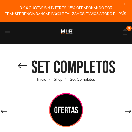
3 Y 6 CUOTAS SIN INTERES. 15% OFF ABONANDO POR
TRANSFERENCIA BANCARIA💣💥 REALIZAMOS ENVIOS A TODO EL PAÍS.
0
Set Completos
Inicio
Shop
Set Completos