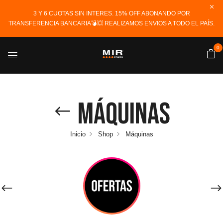
3 Y 6 CUOTAS SIN INTERES. 15% OFF ABONANDO POR
TRANSFERENCIA BANCARIA💣💥 REALIZAMOS ENVIOS A TODO EL PAÍS.
0
Máquinas
Inicio
Shop
Máquinas