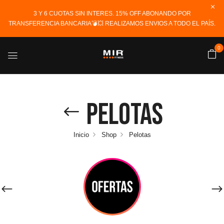
3 Y 6 CUOTAS SIN INTERES. 15% OFF ABONANDO POR
TRANSFERENCIA BANCARIA💣💥 REALIZAMOS ENVIOS A TODO EL PAÍS.
0
Pelotas
Inicio
Shop
Pelotas