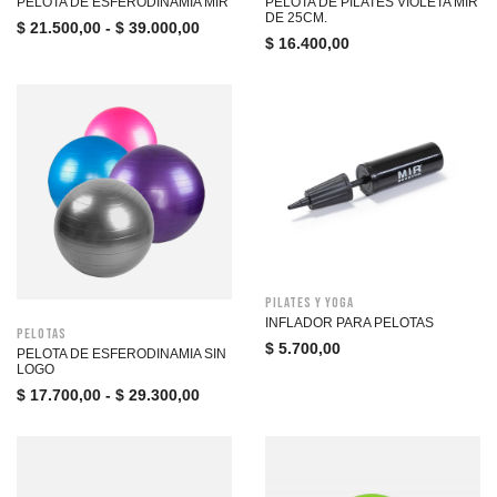
PELOTA DE ESFERODINAMIA MIR
PELOTA DE PILATES VIOLETA MIR
DE 25CM.
$
21.500,00
-
$
39.000,00
$
16.400,00
Pilates y Yoga
INFLADOR PARA PELOTAS
Pelotas
$
5.700,00
PELOTA DE ESFERODINAMIA SIN
LOGO
$
17.700,00
-
$
29.300,00