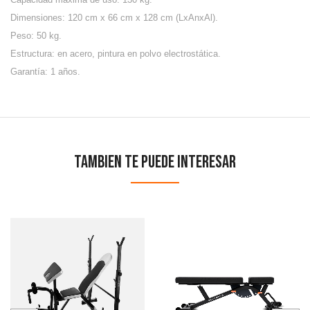
Dimensiones: 120 cm x 66 cm x 128 cm (LxAnxAl).
Peso: 50 kg.
Estructura: en acero, pintura en polvo electrostática.
Garantía: 1 años.
Tambien te puede interesar