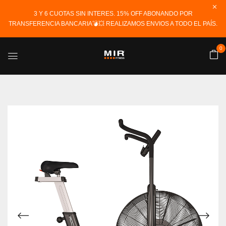
3 Y 6 CUOTAS SIN INTERES. 15% OFF ABONANDO POR
TRANSFERENCIA BANCARIA💣💥 REALIZAMOS ENVIOS A TODO EL PAÍS.
0