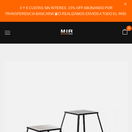
3 Y 6 CUOTAS SIN INTERES. 15% OFF ABONANDO POR
TRANSFERENCIA BANCARIA💣💥 REALIZAMOS ENVIOS A TODO EL PAÍS.
0