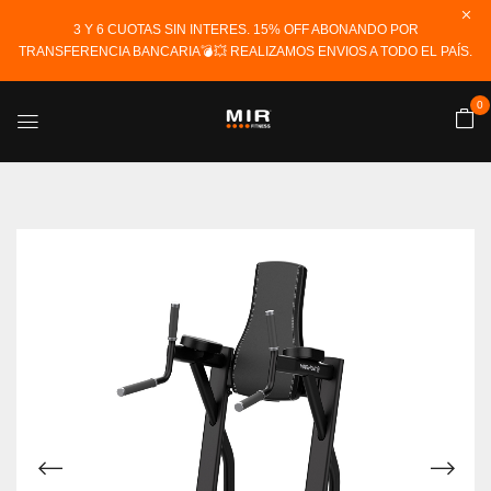
3 Y 6 CUOTAS SIN INTERES. 15% OFF ABONANDO POR
TRANSFERENCIA BANCARIA💣💥 REALIZAMOS ENVIOS A TODO EL PAÍS.
0