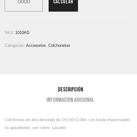
CALCULAR
SKU:
1010AD
Categorías:
Accesorios
,
Colchonetas
Descripción
Información adicional
Colchoneta de alta densidad de 1×0,50×0,04m con funda impermeable
no absorbente, con cierre. Lavable.