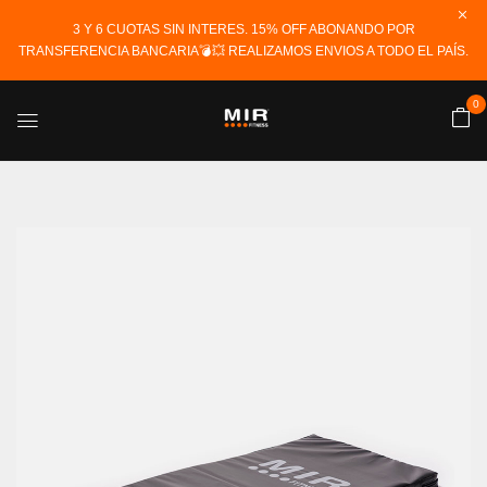
3 Y 6 CUOTAS SIN INTERES. 15% OFF ABONANDO POR
TRANSFERENCIA BANCARIA💣💥 REALIZAMOS ENVIOS A TODO EL PAÍS.
0