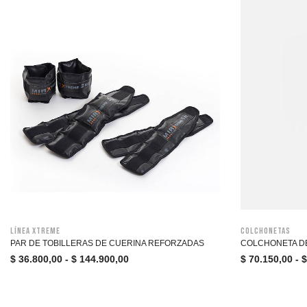
Línea Xtreme
Colchonetas
PAR DE TOBILLERAS DE CUERINA REFORZADAS
COLCHONETA DE
$
36.800,00
-
$
144.900,00
$
70.150,00
-
$