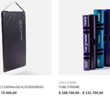
Línea Xtreme
 CUERINA DE ALTA DENSIDAD
TUBE XTREME
72.450,00
$
108.700,00
-
$
131.700,00