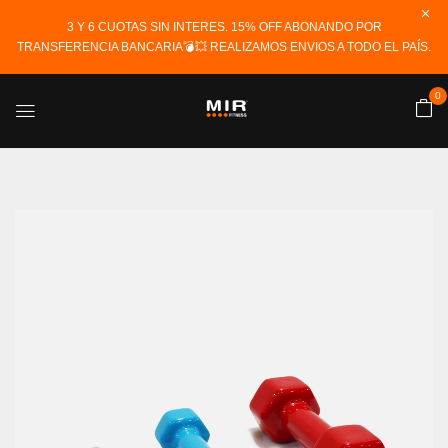
3 Y 6 CUOTAS SIN INTERES. 15% OFF ABONANDO POR
TRANSFERENCIA BANCARIA💣💥 REALIZAMOS ENVIOS A TODO EL PAÍS.
0