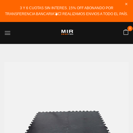
3 Y 6 CUOTAS SIN INTERES. 15% OFF ABONANDO POR
TRANSFERENCIA BANCARIA💣💥 REALIZAMOS ENVIOS A TODO EL PAÍS.
0