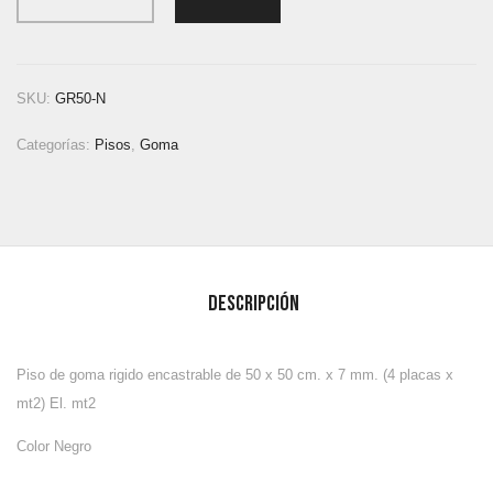
SKU:
GR50-N
Categorías:
Pisos
,
Goma
Descripción
Piso de goma rigido encastrable de 50 x 50 cm. x 7 mm. (4 placas x
mt2) El. mt2
Color Negro