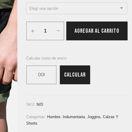
AGREGAR AL CARRITO
Calcular costo de envío
CALCULAR
SKU:
N/D
Categorías:
Hombre
,
Indumentaria
,
Joggins, Calzas Y
Shorts