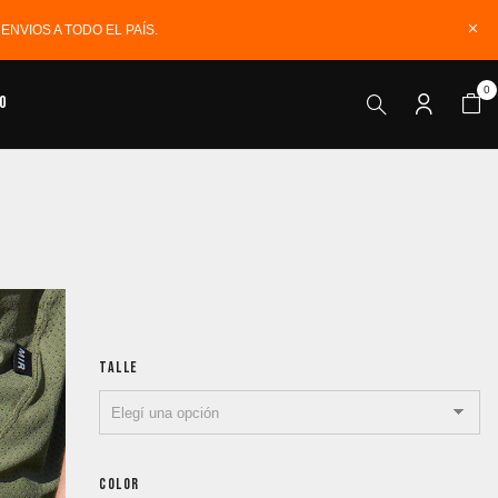
NVIOS A TODO EL PAÍS.
0
o
TALLE
COLOR