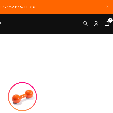
NVIOS A TODO EL PAÍS.
0
o