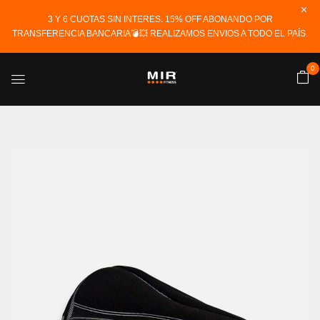
3 Y 6 CUOTAS SIN INTERES. 15% OFF ABONANDO POR
TRANSFERENCIA BANCARIA💣💥 REALIZAMOS ENVIOS A TODO EL PAÍS.
0