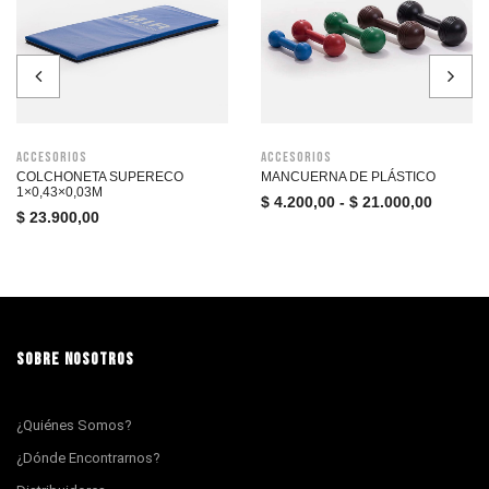
Accesorios
Accesorios
COLCHONETA SUPERECO
MANCUERNA DE PLÁSTICO
1×0,43×0,03M
$
4.200,00
-
$
21.000,00
$
23.900,00
SOBRE NOSOTROS
¿Quiénes Somos?
¿Dónde Encontrarnos?