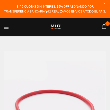
3 Y 6 CUOTAS SIN INTERES. 15% OFF ABONANDO POR
TRANSFERENCIA BANCARIA💣💥 REALIZAMOS ENVIOS A TODO EL PAÍS.
0