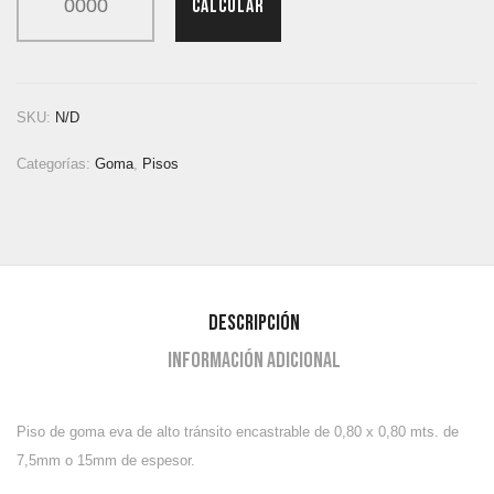
CALCULAR
SKU:
N/D
Categorías:
Goma
,
Pisos
Descripción
Información adicional
Piso de goma eva de alto tránsito encastrable de 0,80 x 0,80 mts. de
7,5mm o 15mm de espesor.