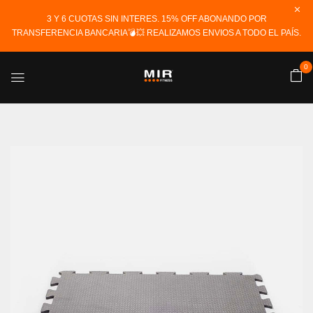
3 Y 6 CUOTAS SIN INTERES. 15% OFF ABONANDO POR
TRANSFERENCIA BANCARIA💣💥 REALIZAMOS ENVIOS A TODO EL PAÍS.
0