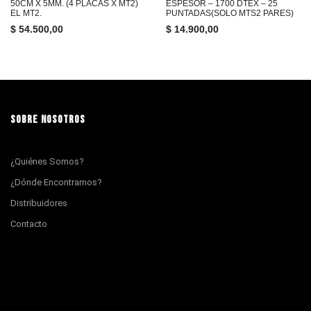
50CM X 5MM. (4 PLACAS X MT2)
ESPESOR – 1700 DTEX – 25
EL MT2.
PUNTADAS(SOLO MTS2 PARES)
$
54.500,00
$
14.900,00
SOBRE NOSOTROS
¿Quiénes Somos?
¿Dónde Encontrarnos?
Distribuidores
Contacto