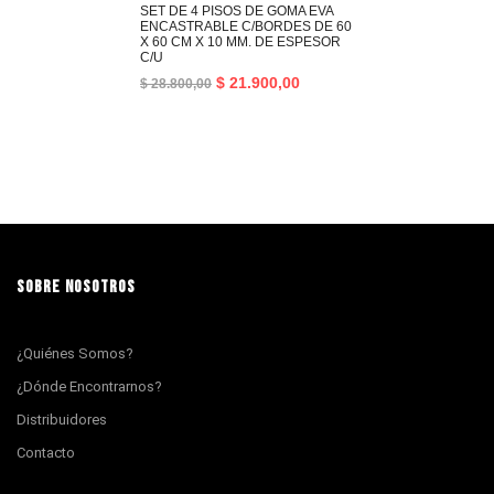
SET DE 4 PISOS DE GOMA EVA
ENCASTRABLE C/BORDES DE 60
X 60 CM X 10 MM. DE ESPESOR
C/U
$
21.900,00
$
28.800,00
SOBRE NOSOTROS
¿Quiénes Somos?
¿Dónde Encontrarnos?
Distribuidores
Contacto