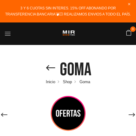
3 Y 6 CUOTAS SIN INTERES. 15% OFF ABONANDO POR
TRANSFERENCIA BANCARIA💣💥 REALIZAMOS ENVIOS A TODO EL PAÍS.
0
Goma
Inicio
Shop
Goma